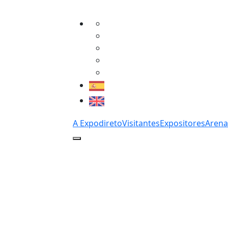
A Expodireto
Visitantes
Expositores
Arena