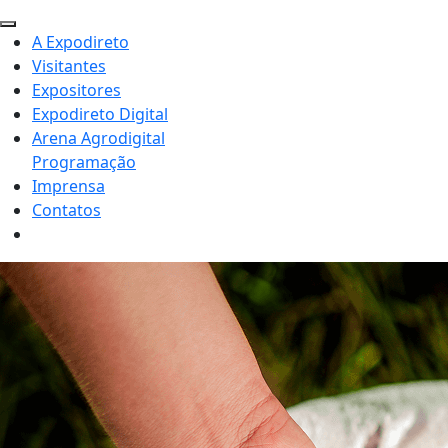
A Expodireto
Visitantes
Expositores
Expodireto Digital
Arena Agrodigital
Programação
Imprensa
Contatos