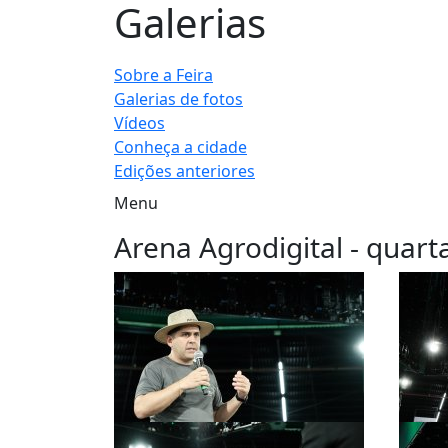
Galerias
Sobre a Feira
Galerias de fotos
Vídeos
Conheça a cidade
Edições anteriores
Menu
Arena Agrodigital - quarta