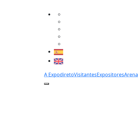
A Expodireto
Visitantes
Expositores
Arena