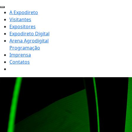
A Expodireto
Visitantes
Expositores
Expodireto Digital
Arena Agrodigital
Programação
Imprensa
Contatos