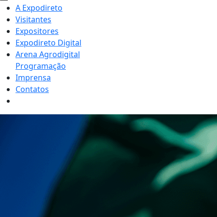
A Expodireto
Visitantes
Expositores
Expodireto Digital
Arena Agrodigital
Programação
Imprensa
Contatos