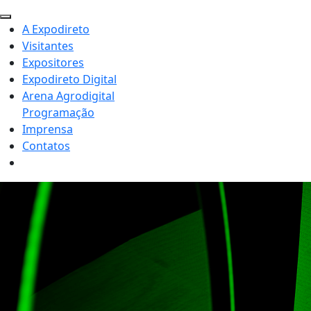
A Expodireto
Visitantes
Expositores
Expodireto Digital
Arena Agrodigital
Programação
Imprensa
Contatos