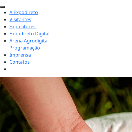
A Expodireto
Visitantes
Expositores
Expodireto Digital
Arena Agrodigital
Programação
Imprensa
Contatos