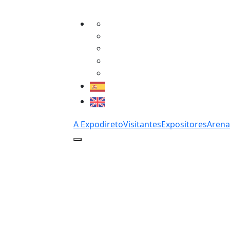
A Expodireto
Visitantes
Expositores
Arena