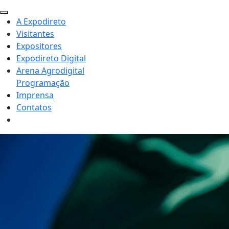
A Expodireto
Visitantes
Expositores
Expodireto Digital
Arena Agrodigital
Programação
Imprensa
Contatos