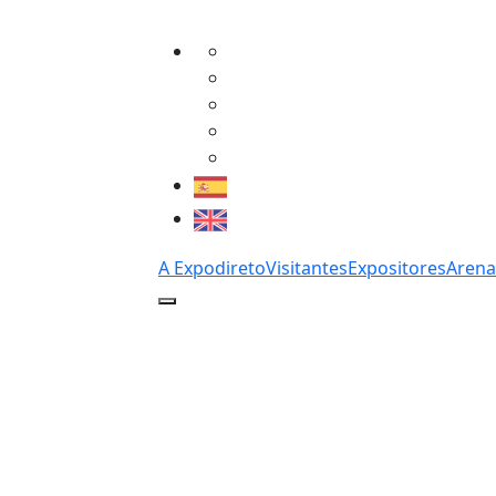
A Expodireto
Visitantes
Expositores
Arena