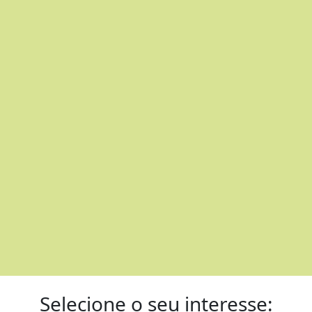
Selecion
e o se
u interesse: