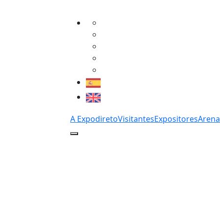
A Expodireto
Visitantes
Expositores
Arena