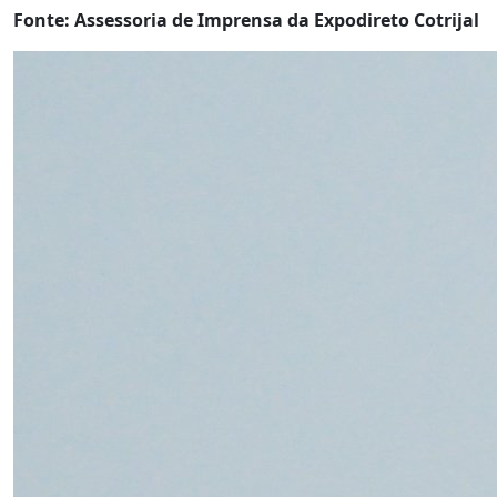
Fonte: Assessoria de Imprensa da Expodireto Cotrijal