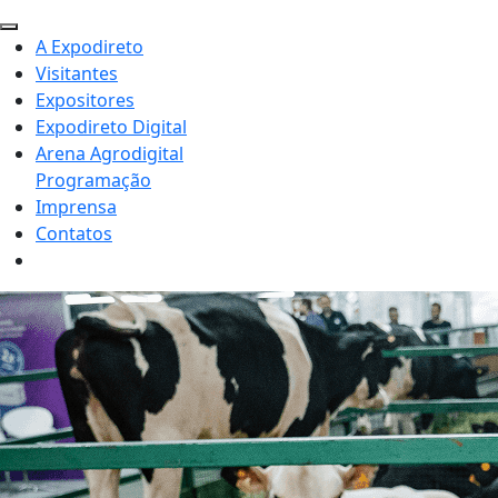
A Expodireto
Visitantes
Expositores
Expodireto Digital
Arena Agrodigital
Programação
Imprensa
Contatos