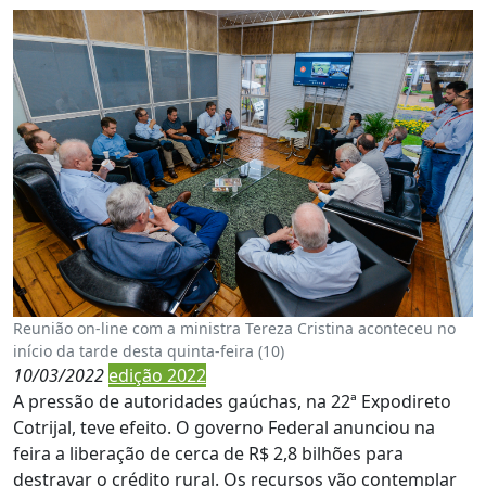
Reunião on-line com a ministra Tereza Cristina aconteceu no
início da tarde desta quinta-feira (10)
10/03/2022
edição 2022
A pressão de autoridades gaúchas, na 22ª Expodireto
Cotrijal, teve efeito. O governo Federal anunciou na
feira a liberação de cerca de R$ 2,8 bilhões para
destravar o crédito rural. Os recursos vão contemplar