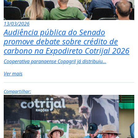
13/03/2026
Audiência pública do Senado
promove debate sobre crédito de
carbono na Expodireto Cotrijal 2026
Cooperativa paranaense Copagril já distribuiu...
Ver mais
Compartilhar: