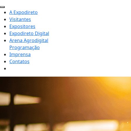
A Expodireto
Visitantes
Expositores
Expodireto Digital
Arena Agrodigital
Programação
Imprensa
Contatos