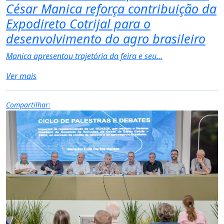
César Manica reforça contribuição da
Expodireto Cotrijal para o
desenvolvimento do agro brasileiro
Manica apresentou trajetória da feira e seu...
Ver mais
Compartilhar: