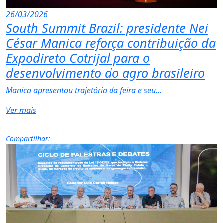
26/03/2026
South Summit Brazil: presidente Nei
César Manica reforça contribuição da
Expodireto Cotrijal para o
desenvolvimento do agro brasileiro
Manica apresentou trajetória da feira e seu...
Ver mais
Compartilhar: