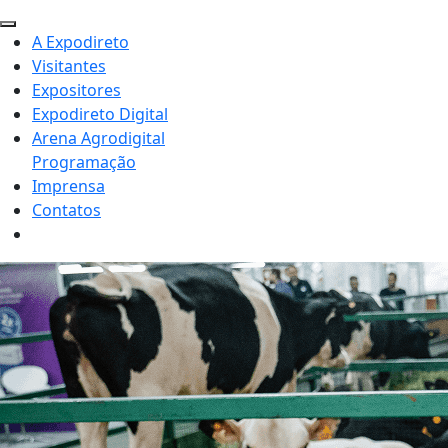
A Expodireto
Visitantes
Expositores
Expodireto Digital
Arena Agrodigital
Programação
Imprensa
Contatos