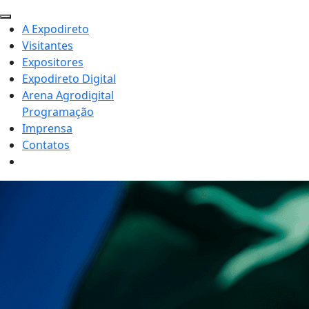
A Expodireto
Visitantes
Expositores
Expodireto Digital
Arena Agrodigital
Programação
Imprensa
Contatos