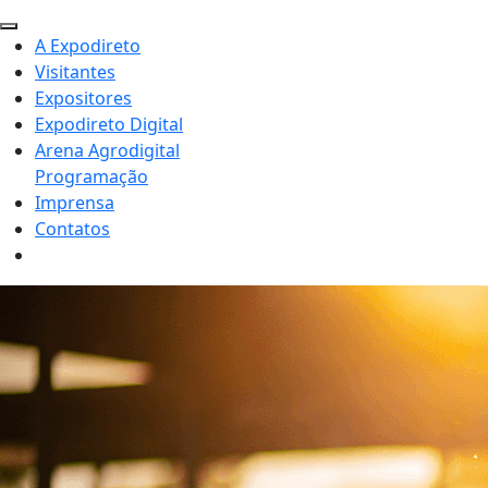
A Expodireto
Visitantes
Expositores
Expodireto Digital
Arena Agrodigital
Programação
Imprensa
Contatos