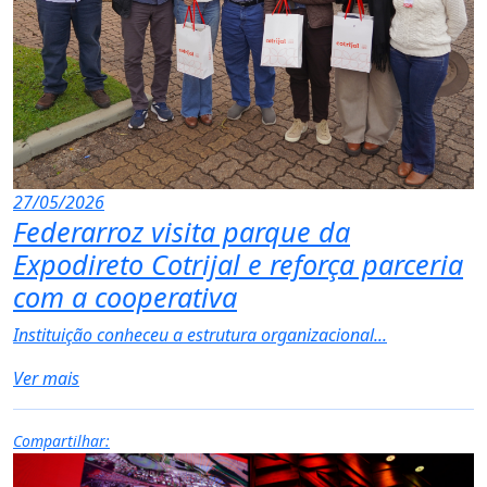
27/05/2026
Federarroz visita parque da
Expodireto Cotrijal e reforça parceria
com a cooperativa
Instituição conheceu a estrutura organizacional...
Ver mais
Compartilhar: