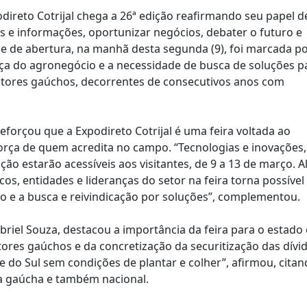
odireto Cotrijal chega a 26ª edição reafirmando seu papel d
s e informações, oportunizar negócios, debater o futuro e
de de abertura, na manhã desta segunda (9), foi marcada po
nça do agronegócio e a necessidade de busca de soluções p
dutores gaúchos, decorrentes de consecutivos anos com
reforçou que a Expodireto Cotrijal é uma feira voltada ao
orça de quem acredita no campo. “Tecnologias e inovações,
o estarão acessíveis aos visitantes, de 9 a 13 de março. 
cos, entidades e lideranças do setor na feira torna possível
o e a busca e reivindicação por soluções”, complementou.
riel Souza, destacou a importância da feira para o estado 
ores gaúchos e da concretização da securitização das dívid
e do Sul sem condições de plantar e colher”, afirmou, cita
a gaúcha e também nacional.