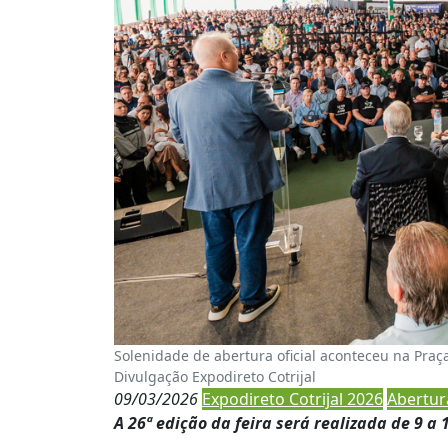
Solenidade de abertura oficial aconteceu na Praç
Divulgação Expodireto Cotrijal
09/03/2026
Expodireto Cotrijal 2026
Abertura
A 26ª edição da feira será realizada de 9 