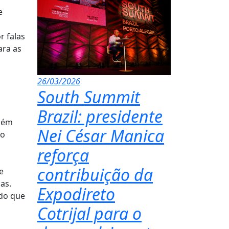
e
r falas
ara as
26/03/2026
South Summit
Brazil: presidente
Além
Nei César Manica
 o
reforça
contribuição da
e
as.
Expodireto
ndo que
Cotrijal para o