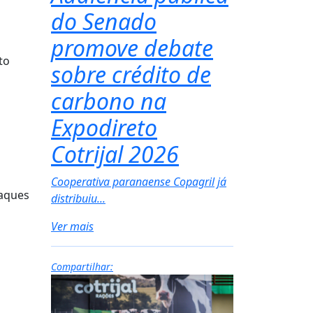
do Senado
promove debate
m
to
sobre crédito de
carbono na
Expodireto
Cotrijal 2026
Cooperativa paranaense Copagril já
taques
distribuiu...
Ver mais
Compartilhar: