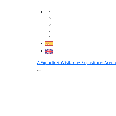
A Expodireto
Visitantes
Expositores
Arena