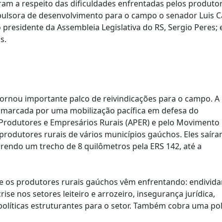
am a respeito das dificuldades enfrentadas pelos produto
pulsora de desenvolvimento para o campo o senador Luis C
 presidente da Assembleia Legislativa do RS, Sergio Peres; 
s.
tornou importante palco de reivindicações para o campo. A
i marcada por uma mobilização pacífica em defesa do
 Produtores e Empresários Rurais (APER) e pelo Movimento
 produtores rurais de vários municípios gaúchos. Eles saíra
rrendo um trecho de 8 quilômetros pela ERS 142, até a
ue os produtores rurais gaúchos vêm enfrentando: endivid
rise nos setores leiteiro e arrozeiro, insegurança jurídica,
 políticas estruturantes para o setor. Também cobra uma pol