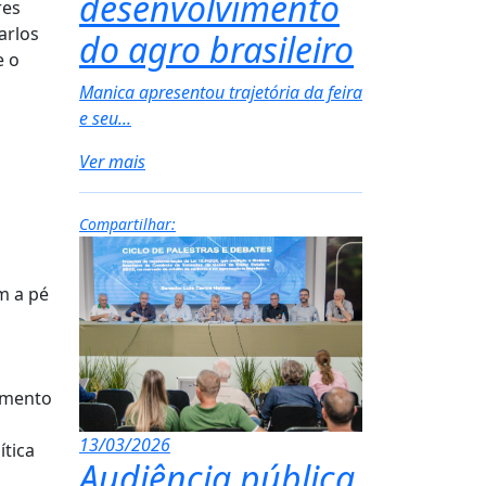
desenvolvimento
res
arlos
do agro brasileiro
e o
Manica apresentou trajetória da feira
e seu...
Ver mais
Compartilhar:
m a pé
amento
13/03/2026
ítica
Audiência pública