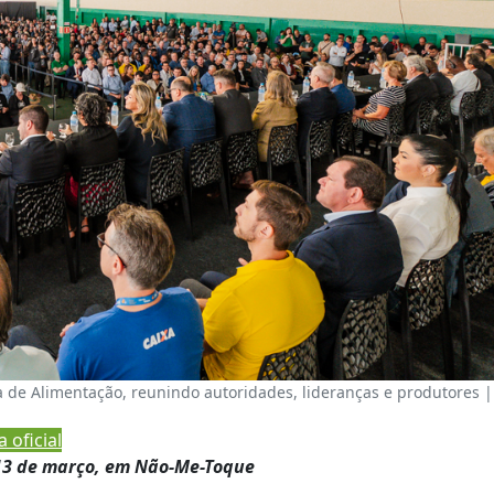
a de Alimentação, reunindo autoridades, lideranças e produtores |
 oficial
a 13 de março, em Não-Me-Toque