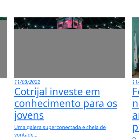
11/03/2022
11
Cotrijal investe em
F
conhecimento para os
n
jovens
a
p
Uma galera superconectada e cheia de
vontade...
O ú