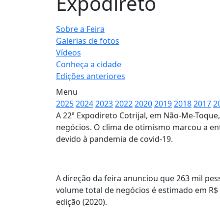
Expodireto
Sobre a Feira
Galerias de fotos
Vídeos
Conheça a cidade
Edições anteriores
Menu
2025
2024
2023
2022
2020
2019
2018
2017
2
A 22ª Expodireto Cotrijal, em Não-Me-Toque
negócios. O clima de otimismo marcou a ent
devido à pandemia de covid-19.
A direção da feira anunciou que 263 mil pess
volume total de negócios é estimado em R$ 4
edição (2020).