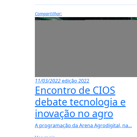
Compartilhar:
11/03/2022
edição 2022
Encontro de CIOS
debate tecnologia e
inovação no agro
A programação da Arena Agrodigital, na...