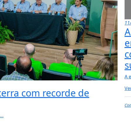
11
A
e
c
s
A 
Ve
ncerra com recorde de
Com
..