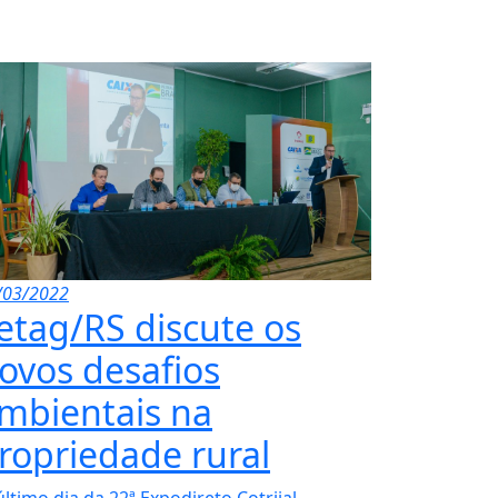
/03/2022
etag/RS discute os
ovos desafios
mbientais na
ropriedade rural
ltimo dia da 22ª Expodireto Cotrijal,...