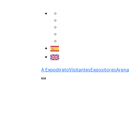
A Expodireto
Visitantes
Expositores
Arena