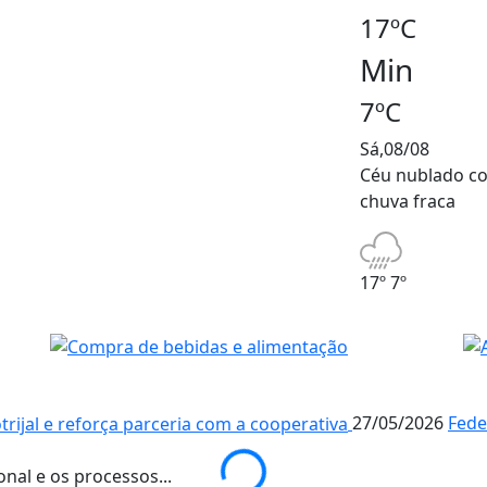
17ºC
Min
7ºC
Sá,08/08
Céu nublado c
chuva fraca
17º
7º
27/05/2026
Fede
nal e os processos...