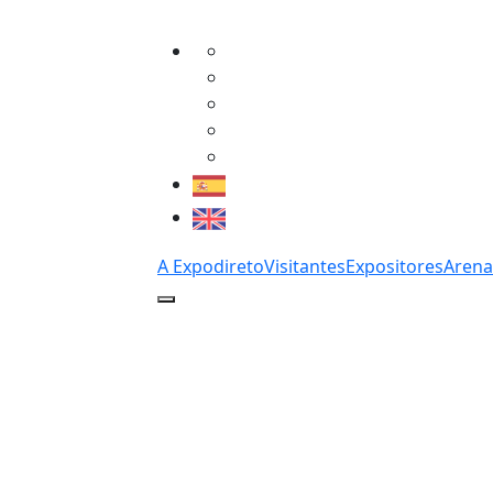
A Expodireto
Visitantes
Expositores
Arena