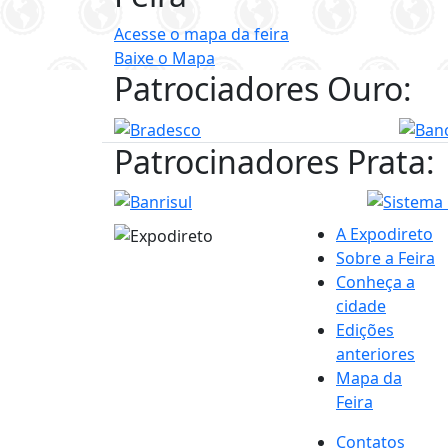
Acesse o mapa da feira
Baixe o Mapa
Patrociadores Ouro:
Patrocinadores Prata:
A Expodireto
Sobre a Feira
Conheça a
cidade
Edições
anteriores
Mapa da
Feira
Contatos