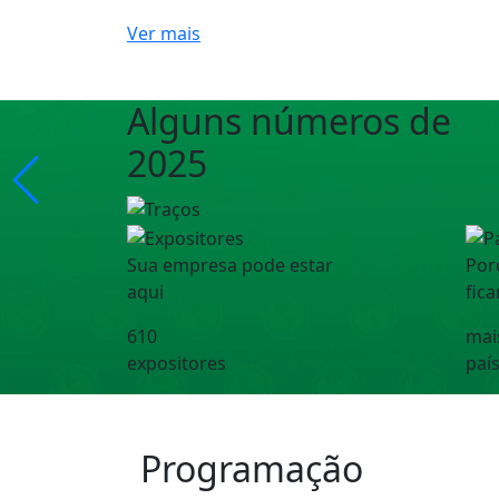
Ver mais
Alguns números de
2025
Sua empresa pode estar
Por
aqui
fica
610
mai
expositores
paí
Programação