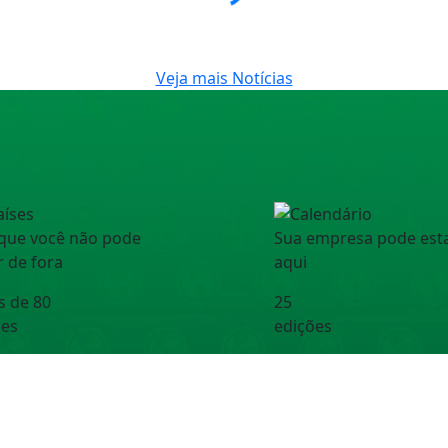
Veja mais Notícias
que você não pode
Sua empresa pode est
r de fora
aqui
s de
80
25
ses
edições