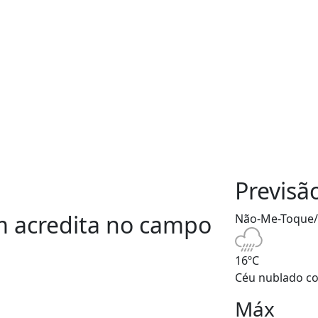
Previsã
 acredita no campo
Não-Me-Toque
16ºC
Céu nublado co
Máx